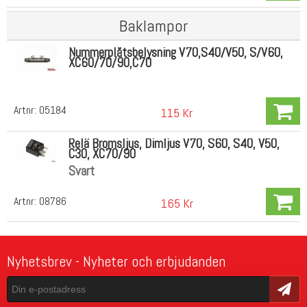
Baklampor
Nummerplåtsbelysning V70,S40/V50, S/V60,
XC60/70/90,C70
Artnr:
05184
115 Kr
Relä Bromsljus, Dimljus V70, S60, S40, V50,
C30, XC70/90
Svart
Artnr:
08786
165 Kr
Nyhetsbrev - Nyheter och erbjudanden
Skicka