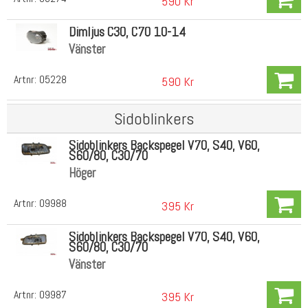
590 Kr
Dimljus C30, C70 10-14
Vänster
Artnr:
05228
590 Kr
Sidoblinkers
Sidoblinkers Backspegel V70, S40, V60,
S60/80, C30/70
Höger
Artnr:
09988
395 Kr
Sidoblinkers Backspegel V70, S40, V60,
S60/80, C30/70
Vänster
Artnr:
09987
395 Kr