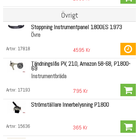
Övrigt
Stoppning Instrumentpanel 1800ES 1973
Övre
Artnr:
17818
4595 Kr
Tändningslås PV, 210, Amazon 58-68, P1800-
69
Instrumentbräda
Artnr:
17193
795 Kr
Strömställare Innerbelysning P1800
Artnr:
15636
365 Kr