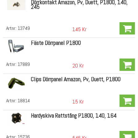
Dörrkontakt Amazon, Pv, Duett, P1800, 140,
245
Artnr:
13749
145 Kr
Fäste Dörrpanel P1800
Artnr:
17889
20 Kr
Clips Dörrpanel Amazon, Pv, Duett, P1800
Artnr:
18814
15 Kr
Hardyskiva Rattstång P1800, 140, 164
Artnr:
15736
545 Kr