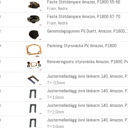
Fäste Stötdämpare Amazon, P1800 55-66
5
Fram, Nedre
Fäste Stötdämpare Amazon, P1800 67-70
4
Fram, Nedre
Genomslagsgummi PV, Duett, Amazon, P1800, 
2
Packning Styrsnäcka PV, Amazon, P1800
9
Renoveringsats styrsnäcka Amazon, P1800, P
2
Justermellanlägg övre länkarm 140, Amazon, 
6
T= 0,5mm
Justermellanlägg övre länkarm 140, Amazon, 
8
T=1,0mm
Justermellanlägg övre länkarm 140, Amazon, 
4
T=2,0mm
Justermellanlägg övre länkarm 140, Amazon, 
9
T=3,0mm