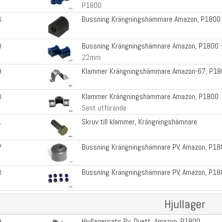
P1800
Bussning Krängningshämmare Amazon, P1800
6
Bussning Krängningshämnare Amazon, P1800 
8
22mm
Klammer Krängningshämmare Amazon-67, P18
9
Klammer Krängningshämmare Amazon, P1800
0
Sent utförande
Skruv till klammer, Krängningshämnare
1
Bussning Krängningshämnare PV, Amazon, P18
7
Bussning Krängningshämnare PV, Amazon, P18
0
Hjullager
Hjullagersats Pv, Duett, Amazon, P1800
9