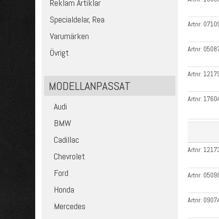
Reklam Artiklar
Specialdelar, Rea
Artnr:
0710
Varumärken
Artnr:
0508
Övrigt
Artnr:
1217
MODELLANPASSAT
Artnr:
1760
Audi
BMW
Cadillac
Artnr:
1217
Chevrolet
Ford
Artnr:
0509
Honda
Artnr:
0907
Mercedes