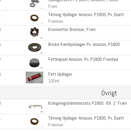
Fram
Tätning Hjullager Amazon, P1800, Pv, Duett
1
Framnav
Kronmutter Bromsar, Fram
6
Bricka framhjulslager Pv, Amazon, P1800
5
Fettkapsel Amazon, Pv, P1800 Framhjul
2
Fett Hjullager
6
100ml
Övrigt
Krängningshämmarsats P1800 -69. 1" Fram
0
Tätning Hjullager Amazon, P1800, Pv, Duett
1
Framnav