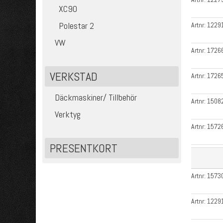
XC90
Polestar 2
Artnr:
1229
VW
Artnr:
1726
VERKSTAD
Artnr:
1726
Däckmaskiner/ Tillbehör
Artnr:
1508
Verktyg
Artnr:
1572
PRESENTKORT
Artnr:
1573
Artnr:
1229