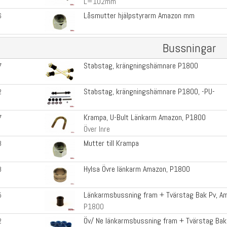
L=102mm
Låsmutter hjälpstyrarm Amazon mm
6
Bussningar
Stabstag, krängningshämnare P1800
7
Stabstag, krängningshämnare P1800, -PU-
2
Krampa, U-Bult Länkarm Amazon, P1800
7
Över Inre
Mutter till Krampa
3
Hylsa Övre länkarm Amazon, P1800
8
Länkarmsbussning fram + Tvärstag Bak Pv, A
5
P1800
Öv/ Ne länkarmsbussning fram + Tvärstag Bak
2