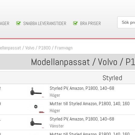
LAGER
SNABBA LEVERANSTIDER
BRA PRISER
ellanpassat
/
Volvo
/
P1800
/
Framvagn
Modellanpassat / Volvo / P
Styrled
Styrled PV, Amazon, P1800, 140~68
2
Höger
Mutter till Styrled Amazon, P1800, 140, 160
9
Höger
Styrled PV, Amazon, P1800, 140~68
1
Vänster
Mutter till Styrled Amazon, P1800, 140, 160
0