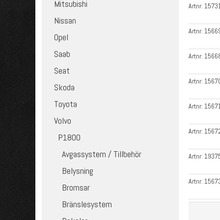
Mitsubishi
Artnr:
1573
Nissan
Artnr:
1566
Opel
Saab
Artnr:
1566
Seat
Artnr:
1567
Skoda
Toyota
Artnr:
1567
Volvo
Artnr:
1567
P1800
Avgassystem / Tillbehör
Artnr:
1937
Belysning
Artnr:
1567
Bromsar
Bränslesystem