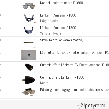
Konsol Länkarm undre P1800
1
Länkarm Amazon, P1800
9
Höger, Nedre
Länkarm Amazon, P1800
8
Vänster, Nedre
Skruv Nedre länkarm Amazon, P1800
0
Låsmutter för skruv nedre länkarm Amazon, P
1
Gummibuffert Länkarm PV, Duett, Amazon, P18
2
Gummibuffert Länkarm P1800
5
Nedre
Fäste genomslagsgummi undre Länkarm Amaz
3
Hjälpstyrarm