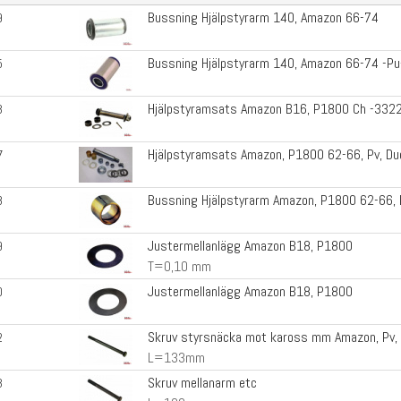
Bussning Hjälpstyrarm 140, Amazon 66-74
9
Bussning Hjälpstyrarm 140, Amazon 66-74 -Pu
5
Hjälpstyramsats Amazon B16, P1800 Ch -332
3
Hjälpstyramsats Amazon, P1800 62-66, Pv, Du
7
Bussning Hjälpstyrarm Amazon, P1800 62-66, 
8
Justermellanlägg Amazon B18, P1800
9
T=0,10 mm
Justermellanlägg Amazon B18, P1800
0
Skruv styrsnäcka mot kaross mm Amazon, Pv,
2
L=133mm
Skruv mellanarm etc
3