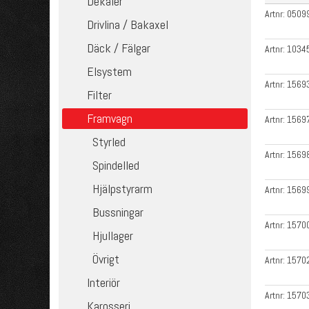
Dekaler
Artnr:
0509
Drivlina / Bakaxel
Däck / Fälgar
Artnr:
1034
Elsystem
Artnr:
1569
Filter
Framvagn
Artnr:
1569
Styrled
Artnr:
1569
Spindelled
Hjälpstyrarm
Artnr:
1569
Bussningar
Artnr:
1570
Hjullager
Övrigt
Artnr:
1570
Interiör
Artnr:
1570
Karosseri