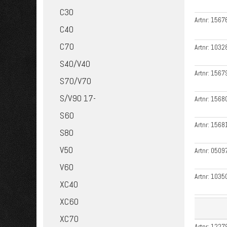
C30
Artnr:
1567
C40
C70
Artnr:
1032
S40/V40
Artnr:
1567
S70/V70
S/V90 17-
Artnr:
1568
S60
Artnr:
1568
S80
V50
Artnr:
0509
V60
Artnr:
1035
XC40
XC60
XC70
Artnr:
1227