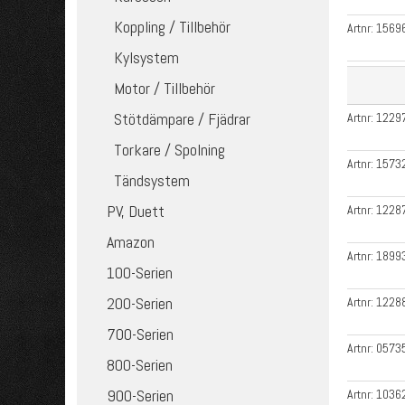
Koppling / Tillbehör
Artnr:
1569
Kylsystem
Motor / Tillbehör
Stötdämpare / Fjädrar
Artnr:
1229
Torkare / Spolning
Artnr:
1573
Tändsystem
PV, Duett
Artnr:
1228
Amazon
Artnr:
1899
100-Serien
200-Serien
Artnr:
1228
700-Serien
Artnr:
0573
800-Serien
900-Serien
Artnr:
1036