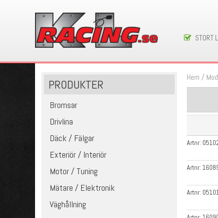
STORT 
Hem
/
Mod
PRODUKTER
Bromsar
Drivlina
Däck / Fälgar
Artnr:
0510
Exteriör / Interiör
Artnr:
1608
Motor / Tuning
Mätare / Elektronik
Artnr:
0510
Väghållning
Artnr:
1609