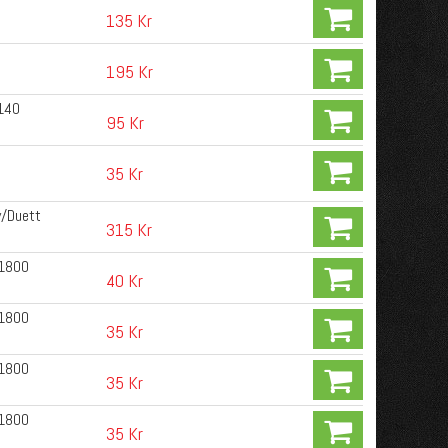
135 Kr
195 Kr
140
95 Kr
35 Kr
v/Duett
315 Kr
P1800
40 Kr
P1800
35 Kr
P1800
35 Kr
P1800
35 Kr