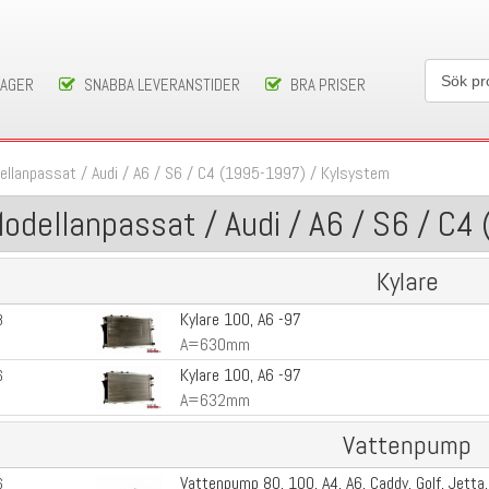
LAGER
SNABBA LEVERANSTIDER
BRA PRISER
ellanpassat
/
Audi
/
A6 / S6
/
C4 (1995-1997)
/
Kylsystem
odellanpassat / Audi / A6 / S6 / C
Kylare
Kylare 100, A6 -97
8
A=630mm
Kylare 100, A6 -97
6
A=632mm
Vattenpump
Vattenpump 80, 100, A4, A6, Caddy, Golf, Jetta,
6