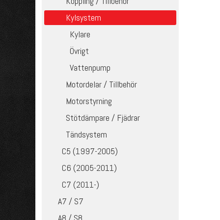
Koppling / Tillbehör
Kylsystem
Kylare
Övrigt
Vattenpump
Motordelar / Tillbehör
Motorstyrning
Stötdämpare / Fjädrar
Tändsystem
C5 (1997-2005)
C6 (2005-2011)
C7 (2011-)
A7 / S7
A8 / S8