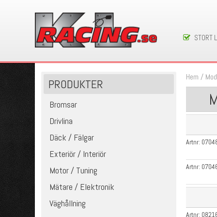
STORT 
Hem
/
Mod
PRODUKTER
M
Bromsar
Drivlina
Däck / Fälgar
Artnr:
0704
Exteriör / Interiör
Artnr:
0704
Motor / Tuning
Mätare / Elektronik
Väghållning
Artnr:
0821