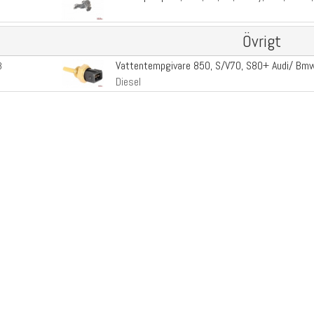
Övrigt
Vattentempgivare 850, S/V70, S80+ Audi/ Bm
3
Diesel