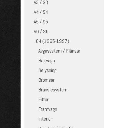
A3 / S3
A4 / S4
A5 / S5
A6 / S6
C4 (1995-1997)
Avgasystem / Flänsar
Bakvagn
Belysning
Bromsar
Bränslesystem
Filter
Framvagn
Interiör