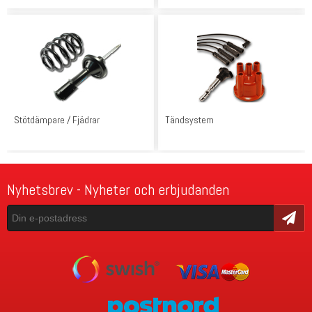
Stötdämpare / Fjädrar
Tändsystem
Nyhetsbrev - Nyheter och erbjudanden
Skicka