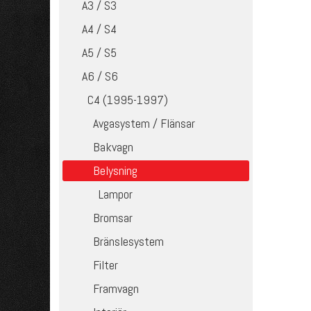
A3 / S3
A4 / S4
A5 / S5
A6 / S6
C4 (1995-1997)
Avgasystem / Flänsar
Bakvagn
Belysning
Lampor
Bromsar
Bränslesystem
Filter
Framvagn