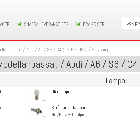
LAGER
SNABBA LEVERANSTIDER
BRA PRISER
ellanpassat
/
Audi
/
A6 / S6
/
C4 (1995-1997)
/
Belysning
Modellanpassat / Audi / A6 / S6 / C
Lampor
Glödlampor
9
Strålkastarlampor
5
Hel/Halv & Dimljus