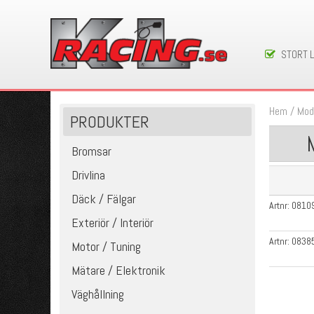
STORT 
Hem
/
Mod
PRODUKTER
Bromsar
Drivlina
Däck / Fälgar
Artnr:
0810
Exteriör / Interiör
Artnr:
0838
Motor / Tuning
Mätare / Elektronik
Väghållning