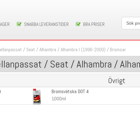
LAGER
SNABBA LEVERANSTIDER
BRA PRISER
ellanpassat
/
Seat
/
Alhambra
/
Alhambra I (1996-2000)
/
Bromsar
llanpassat / Seat / Alhambra / Alha
Övrigt
Bromsvätska DOT 4
9
1000ml