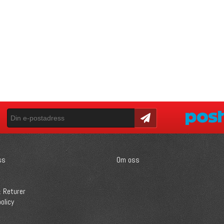
Skicka
ss
Om oss
 Returer
olicy