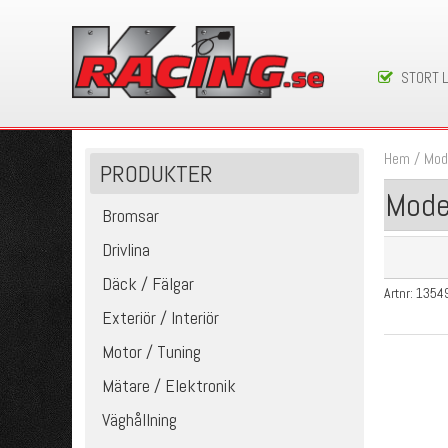
STORT 
Hem
/
Mod
PRODUKTER
Mode
Bromsar
Drivlina
Däck / Fälgar
Artnr:
1354
Exteriör / Interiör
Motor / Tuning
Mätare / Elektronik
Väghållning