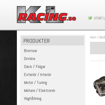
STORT 
Hem
/
Mod
PRODUKTER
Bromsar
Drivlina
Däck / Fälgar
Exteriör / Interiör
Motor / Tuning
Mätare / Elektronik
Väghållning