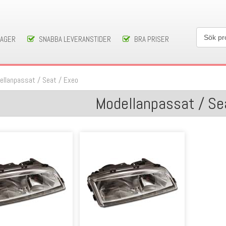
LAGER
SNABBA LEVERANSTIDER
BRA PRISER
ellanpassat
/
Seat
/
Exeo
Modellanpassat / Se