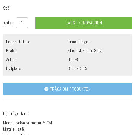
Stål
Antal:
LÄGG I KUNDVAGNEN
Lagerstatus:
Finns i lager
Frakt:
Klass 4 - max 3 kg
Artnr:
01999
Hyllplats:
B13-9-5F3
FRÅGA OM PRODUKTEN
Oljetrågsfläns
Modell: volvo vitmotor 5-Cyl
Matrial: stål