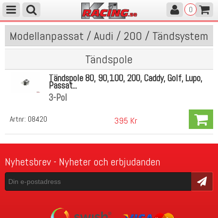
0
Modellanpassat / Audi / 200 / Tändsystem
Tändspole
Tändspole 80, 90,100, 200, Caddy, Golf, Lupo,
Passat...
3-Pol
Artnr:
08420
395 Kr
Nyhetsbrev - Nyheter och erbjudanden
Skicka