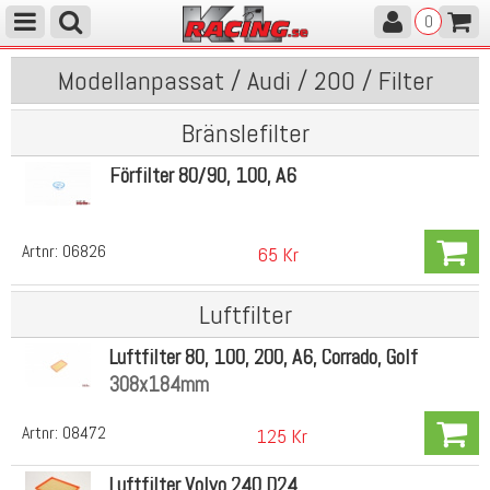
0
Modellanpassat / Audi / 200 / Filter
Bränslefilter
Förfilter 80/90, 100, A6
Artnr:
06826
65 Kr
Luftfilter
Luftfilter 80, 100, 200, A6, Corrado, Golf
308x184mm
Artnr:
08472
125 Kr
Luftfilter Volvo 240 D24