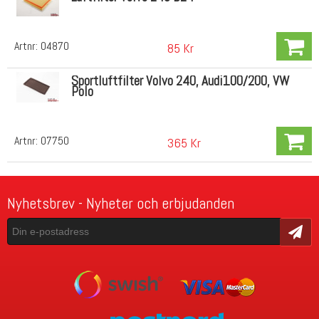
Artnr:
04870
85 Kr
Sportluftfilter Volvo 240, Audi100/200, VW
Polo
Artnr:
07750
365 Kr
Nyhetsbrev - Nyheter och erbjudanden
Skicka