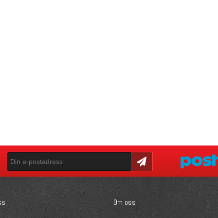
Skicka
ss
Om oss