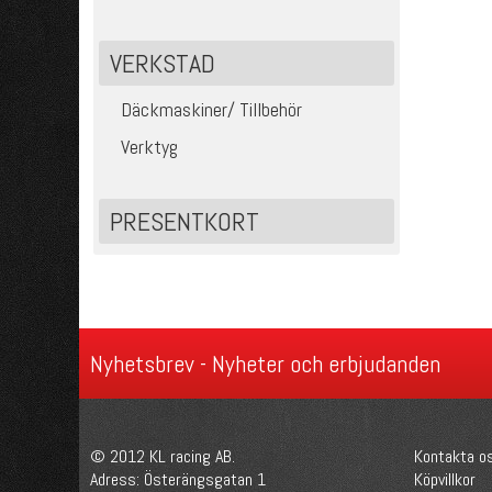
VERKSTAD
Däckmaskiner/ Tillbehör
Verktyg
PRESENTKORT
Nyhetsbrev - Nyheter och erbjudanden
© 2012 KL racing AB.
Kontakta o
Adress: Österängsgatan 1
Köpvillkor