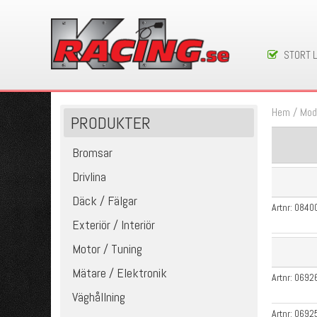
STORT 
Hem
/
Mod
PRODUKTER
Bromsar
Drivlina
Däck / Fälgar
Artnr:
0840
Exteriör / Interiör
Motor / Tuning
Mätare / Elektronik
Artnr:
0692
Väghållning
Artnr:
0692