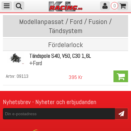
0
Modellanpassat / Ford / Fusion /
Tändsystem
Fördelarlock
Tändspole S40, V50, C30 1,6L
+Ford
Artnr:
09113
395 Kr
Nyhetsbrev - Nyheter och erbjudanden
Skicka