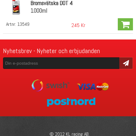
Bromsvätska DOT 4
1000ml
Artnr:
13549
245 Kr
Nyhetsbrev - Nyheter och erbjudanden
Skicka
© 2012 KL racing AB.