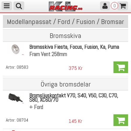
0
Modellanpassat / Ford / Fusion / Bromsar
Bromsskiva
Bromsskiva Fiesta, Focus, Fusion, Ka, Puma
Fram Vent 258mm
Artnr:
08583
375 Kr
Övriga bromsdelar
Bromsljuskontakt V70, S40, V50, C30, C70,
S80, XC60/70
+ Ford
Artnr:
08704
145 Kr