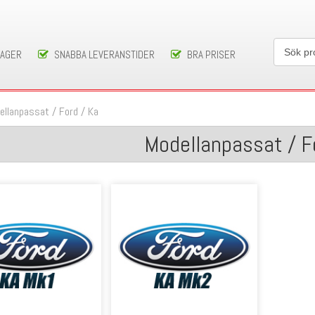
LAGER
SNABBA LEVERANSTIDER
BRA PRISER
ellanpassat
/
Ford
/
Ka
Modellanpassat / F