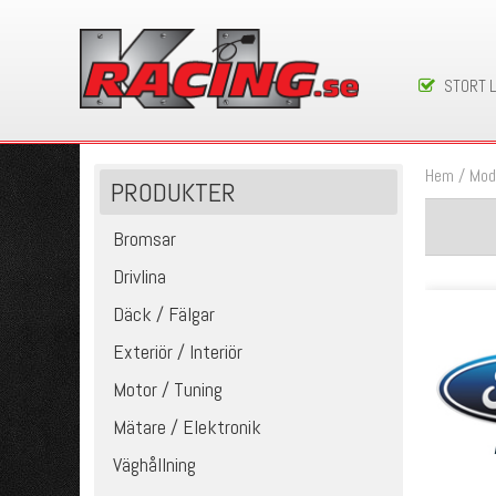
STORT 
Hem
/
Mod
PRODUKTER
Bromsar
Drivlina
Däck / Fälgar
Exteriör / Interiör
Motor / Tuning
Mätare / Elektronik
Väghållning