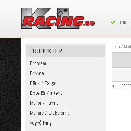
STORT 
Hem
/
Mod
PRODUKTER
Bromsar
Drivlina
Däck / Fälgar
Artnr:
0911
Exteriör / Interiör
Motor / Tuning
Mätare / Elektronik
Väghållning