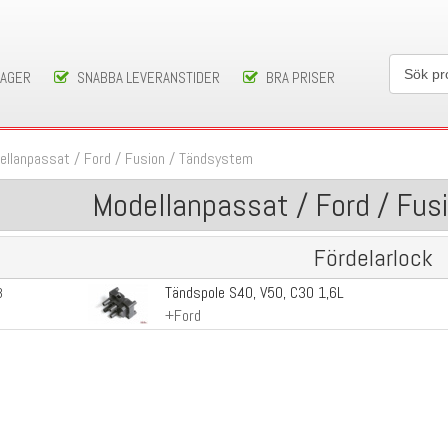
LAGER
SNABBA LEVERANSTIDER
BRA PRISER
ellanpassat
/
Ford
/
Fusion
/
Tändsystem
Modellanpassat / Ford / Fus
Fördelarlock
Tändspole S40, V50, C30 1,6L
3
+Ford