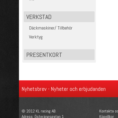
VERKSTAD
Däckmaskiner/ Tillbehör
Verktyg
PRESENTKORT
Nyhetsbrev - Nyheter och erbjudanden
© 2012 KL racing AB.
Kontakta o
Adress: Österängsgatan 1
Köpvillkor