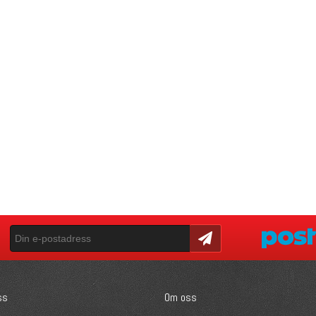
Skicka
ss
Om oss