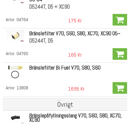
D5244T, D5 + XC90
Artnr:
04764
175 Kr
Bränslefilter V70, S60, S80, XC70, XC90 05~
D5244T, D5
Artnr:
04760
165 Kr
Bränslefilter Bi Fuel V70, S80, S60
Artnr:
13808
1695 Kr
Övrigt
Bränslepåfyllningsslang V70, S60, S80, XC70,
XC90