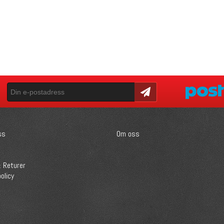
Skicka
ss
Om oss
 Returer
olicy