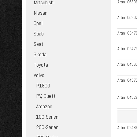
Mitsubishi
Artnr:
0530
Nissan
Artnr:
0530
Opel
Saab
Artnr:
0947
Seat
Artnr:
0947
Skoda
Toyota
Artnr:
0436
Volvo
Artnr:
0437
P1800
PV, Duett
Artnr:
0432
Amazon
100-Serien
200-Serien
Artnr:
0248