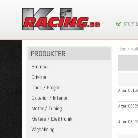
STORT 
Hem
/
Mod
PRODUKTER
Bromsar
Drivlina
Däck / Fälgar
Artnr:
0810
Exteriör / Interiör
Artnr:
0838
Motor / Tuning
Mätare / Elektronik
Artnr:
0809
Väghållning