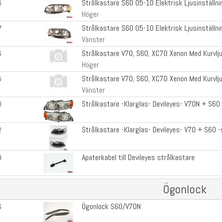
Strålkastare S60 05-10 Elektrisk Ljusinställni
6
Höger
Strålkastare S60 05-10 Elektrisk Ljusinställni
7
Vänster
Strålkastare V70, S60, XC70 Xenon Med Kurvlj
6
Höger
Strålkastare V70, S60, XC70 Xenon Med Kurvlj
5
Vänster
Strålkastare -Klarglas- Devileyes- V70N + S60
3
Strålkastare -Klarglas- Devileyes- V70 + S60 -
2
Apaterkabel till Devileyes strålkastare
9
Ögonlock
Ögonlock S60/V70N
6