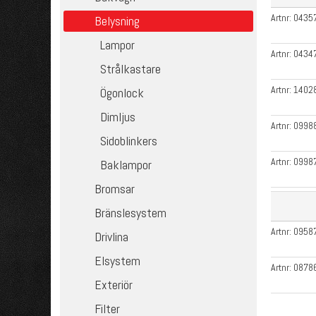
Artnr:
0435
Belysning
Lampor
Artnr:
0434
Strålkastare
Artnr:
1402
Ögonlock
Dimljus
Artnr:
0998
Sidoblinkers
Artnr:
0998
Baklampor
Bromsar
Bränslesystem
Artnr:
0958
Drivlina
Elsystem
Artnr:
0878
Exteriör
Filter