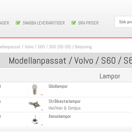
LAGER
SNABBA LEVERANSTIDER
BRA PRISER
ellanpassat
/
Volvo
/
S60
/
S60 (00-09)
/
Belysning
Modellanpassat / Volvo / S60 / S
Lampor
Glödlampor
9
Strålkastarlampor
5
Hel/Halv & Dimljus
Xenonlampor
3