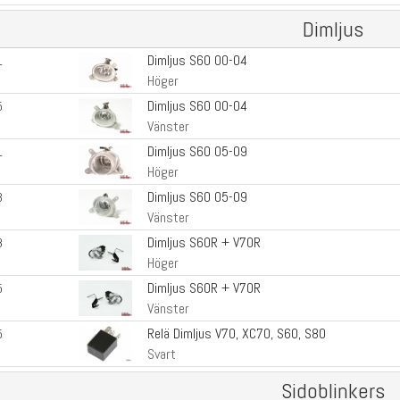
Dimljus
Dimljus S60 00-04
1
Höger
Dimljus S60 00-04
5
Vänster
Dimljus S60 05-09
1
Höger
Dimljus S60 05-09
3
Vänster
Dimljus S60R + V70R
8
Höger
Dimljus S60R + V70R
5
Vänster
Relä Dimljus V70, XC70, S60, S80
5
Svart
Sidoblinkers