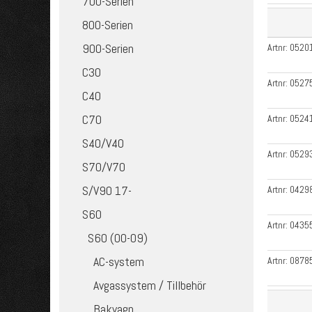
700-Serien
800-Serien
900-Serien
Artnr:
0520
C30
Artnr:
0527
C40
C70
Artnr:
0524
S40/V40
Artnr:
0529
S70/V70
S/V90 17-
Artnr:
0429
S60
Artnr:
0435
S60 (00-09)
AC-system
Artnr:
0878
Avgassystem / Tillbehör
Bakvagn