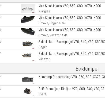
Vita Sidoblinkers V70, S60, S80, XC70, XC90
7
Klarglas
Vita Sidoblinkers V70, S60, S80, XC70, XC90
7
Smoke, Höger sida
Vita Sidoblinkers V70, S60, S80, XC70, XC90
8
Smoke, Vänster sida
Sidoblinkers Backspegel V70, S40, V60, S60/8
8
Höger
Sidoblinkers Backspegel V70, S40, V60, S60/8
7
Vänster
Baklampor
Nummerplåtsbelysning V70, S60, S80, XC70, 
7
Relä Bromsljus, Dimljus V70, S60, S40, V50, C
6
Svart