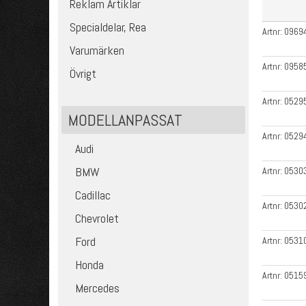
Reklam Artiklar
Specialdelar, Rea
Artnr:
0969
Varumärken
Artnr:
0958
Övrigt
Artnr:
0529
MODELLANPASSAT
Artnr:
0529
Audi
BMW
Artnr:
0530
Cadillac
Artnr:
0530
Chevrolet
Ford
Artnr:
0531
Honda
Artnr:
0515
Mercedes