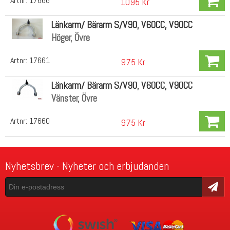
Artnr:
17666
1095 Kr
Länkarm/ Bärarm S/V90, V60CC, V90CC
Höger, Övre
Artnr:
17661
975 Kr
Länkarm/ Bärarm S/V90, V60CC, V90CC
Vänster, Övre
Artnr:
17660
975 Kr
Nyhetsbrev - Nyheter och erbjudanden
Skicka