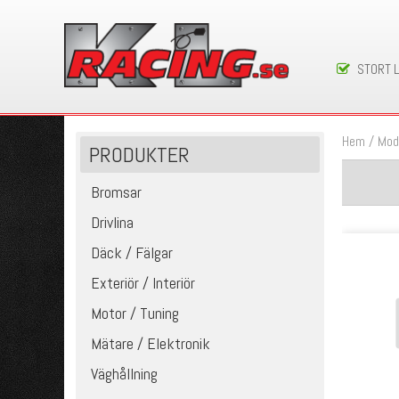
STORT 
Hem
/
Mod
PRODUKTER
Bromsar
Drivlina
Däck / Fälgar
Exteriör / Interiör
Motor / Tuning
Mätare / Elektronik
Väghållning