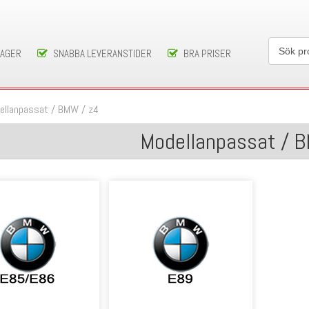
LAGER
SNABBA LEVERANSTIDER
BRA PRISER
ellanpassat
/
BMW
/
z4
Modellanpassat / 