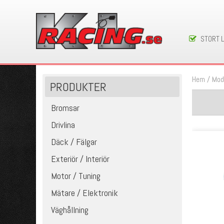
STORT 
Hem
/
Mod
PRODUKTER
Bromsar
Drivlina
Däck / Fälgar
Exteriör / Interiör
Motor / Tuning
Mätare / Elektronik
Väghållning