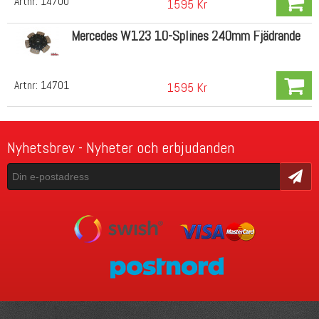
Artnr:
14700
1595 Kr
Mercedes W123 10-Splines 240mm Fjädrande
Artnr:
14701
1595 Kr
Nyhetsbrev - Nyheter och erbjudanden
Skicka