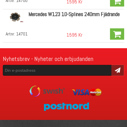
Artnr:
14700
1595 Kr
Mercedes W123 10-Splines 240mm Fjädrande
Artnr:
14701
1595 Kr
Nyhetsbrev - Nyheter och erbjudanden
Skicka