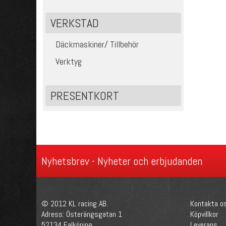
VERKSTAD
Däckmaskiner/ Tillbehör
Verktyg
PRESENTKORT
Nyhetsbrev - Nyheter och erbjudanden
© 2012 KL racing AB.
Kontakta o
Adress: Österängsgatan 1
Köpvillkor
52134 Falköping
Leverans