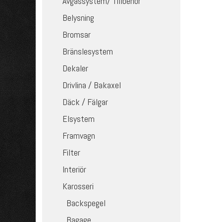
Avgassystem/ Tillbehör
Belysning
Bromsar
Bränslesystem
Dekaler
Drivlina / Bakaxel
Däck / Fälgar
Elsystem
Framvagn
Filter
Interiör
Karosseri
Backspegel
Bagage