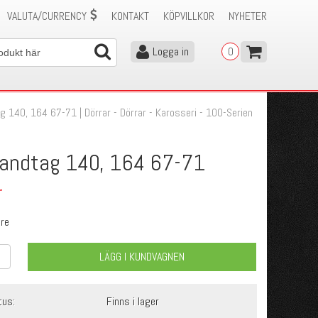
VALUTA/CURRENCY
KONTAKT
KÖPVILLKOR
NYHETER
Logga in
0
g 140, 164 67-71 | Dörrar - Dörrar - Karosseri - 100-Serien
handtag 140, 164 67-71
r
tre
LÄGG I KUNDVAGNEN
tus:
Finns i lager