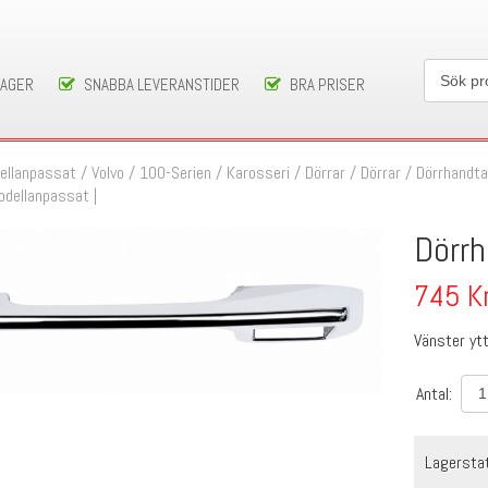
LAGER
SNABBA LEVERANSTIDER
BRA PRISER
ellanpassat
/
Volvo
/
100-Serien
/
Karosseri
/
Dörrar
/
Dörrar
/
Dörrhandta
Modellanpassat |
Dörr
745
K
Vänster yt
Antal:
Lagersta