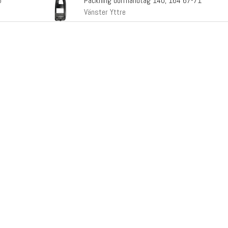
Packning dörrhandtag 140, 164 67-71
5
Vänster Yttre