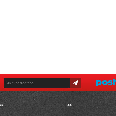
Skicka
ss
Om oss