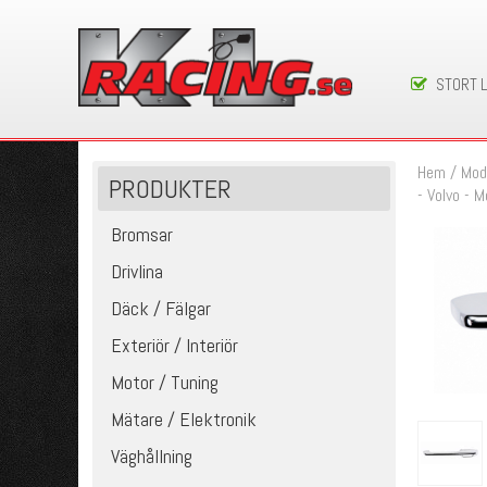
STORT 
Hem
/
Mod
PRODUKTER
- Volvo - 
Bromsar
Drivlina
Däck / Fälgar
Exteriör / Interiör
Motor / Tuning
Mätare / Elektronik
Väghållning