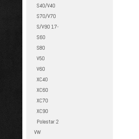
S40/V40
S70/V70
S/V90 17-
S60
S80
V50
V60
XC40
XC60
XC70
XC90
Polestar 2
VW