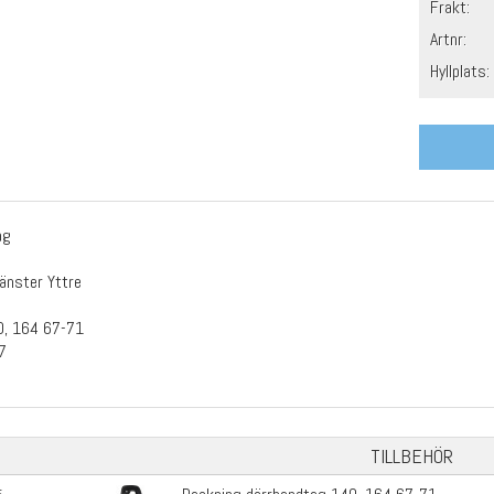
Frakt:
Artnr:
Hyllplats:
ag
Vänster Yttre
0, 164 67-71
7
TILLBEHÖR