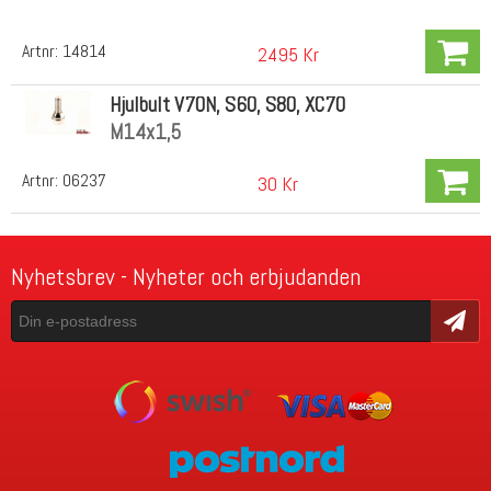
Artnr:
14814
2495 Kr
Hjulbult V70N, S60, S80, XC70
M14x1,5
Artnr:
06237
30 Kr
Nyhetsbrev - Nyheter och erbjudanden
Skicka