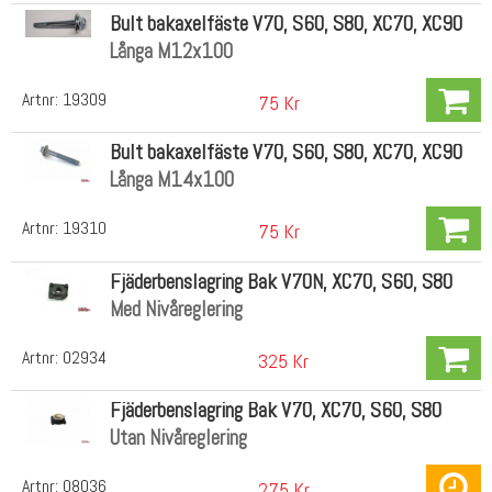
Bult bakaxelfäste V70, S60, S80, XC70, XC90
Långa M12x100
Artnr:
19309
75 Kr
Bult bakaxelfäste V70, S60, S80, XC70, XC90
Långa M14x100
Artnr:
19310
75 Kr
Fjäderbenslagring Bak V70N, XC70, S60, S80
Med Nivåreglering
Artnr:
02934
325 Kr
Fjäderbenslagring Bak V70, XC70, S60, S80
Utan Nivåreglering
Artnr:
08036
275 Kr