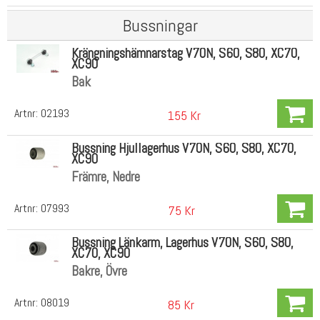
Bussningar
Krängningshämnarstag V70N, S60, S80, XC70,
XC90
Bak
Artnr:
02193
155 Kr
Bussning Hjullagerhus V70N, S60, S80, XC70,
XC90
Främre, Nedre
Artnr:
07993
75 Kr
Bussning Länkarm, Lagerhus V70N, S60, S80,
XC70, XC90
Bakre, Övre
Artnr:
08019
85 Kr