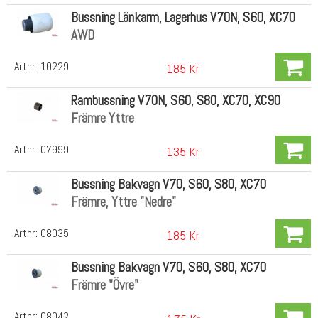
Bussning Länkarm, Lagerhus V70N, S60, XC70
AWD
Artnr:
10229
185 Kr
Rambussning V70N, S60, S80, XC70, XC90
Främre Yttre
Artnr:
07999
135 Kr
Bussning Bakvagn V70, S60, S80, XC70
Främre, Yttre "Nedre"
Artnr:
08035
185 Kr
Bussning Bakvagn V70, S60, S80, XC70
Främre "Övre"
Artnr:
08042