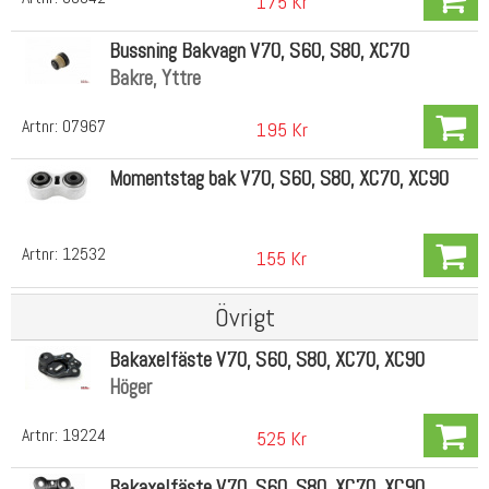
175 Kr
Bussning Bakvagn V70, S60, S80, XC70
Bakre, Yttre
Artnr:
07967
195 Kr
Momentstag bak V70, S60, S80, XC70, XC90
Artnr:
12532
155 Kr
Övrigt
Bakaxelfäste V70, S60, S80, XC70, XC90
Höger
Artnr:
19224
525 Kr
Bakaxelfäste V70, S60, S80, XC70, XC90