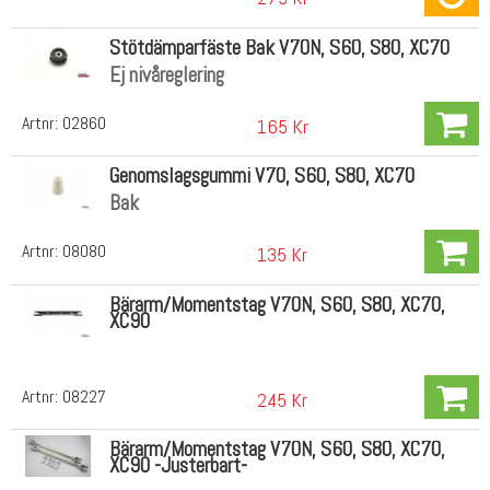
Stötdämparfäste Bak V70N, S60, S80, XC70
Ej nivåreglering
Artnr:
02860
165 Kr
Genomslagsgummi V70, S60, S80, XC70
Bak
Artnr:
08080
135 Kr
Bärarm/Momentstag V70N, S60, S80, XC70,
XC90
Artnr:
08227
245 Kr
Bärarm/Momentstag V70N, S60, S80, XC70,
XC90 -Justerbart-