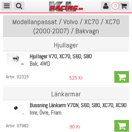
0
Modellanpassat / Volvo / XC70 / XC70
(2000-2007) / Bakvagn
Hjullager
Hjullager V70, XC70, S60, S80
Bak, 4WD
Artnr:
02315
525 Kr
Länkarmar
Bussning Länkarm V70N, S60, S80, XC70, XC90
Inre, Övre, Fram
Artnr:
07982
90 Kr