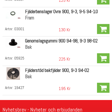
125 Kr
Fjäderbenslager Övre 900, 9-3, 9-5 94-10
Fram
Artnr:
03001
130 Kr
Genomslagsgummi 900 94-98, 9-3 98-02
Bak
Artnr:
05925
225 Kr
Fjäderstöd bakfjäder 900, 9-3 94-02
Bak
Artnr:
19427
195 Kr
Nyhetsbrev - Nyheter och erbjudanden