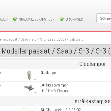
LAGER
SNABBA LEVERANSTIDER
BRA PRISER
ellanpassat
/
Saab
/
9-3
/
9-3 (1998-2002)
/
Belysning
Modellanpassat / Saab / 9-3 / 9-3 
Glödlampor
Glödlampor
9
Strålkastarlampor
5
Hel/Halv & Dimljus
strålkastarglas
Strålkastarglas 9-3 98-02
1