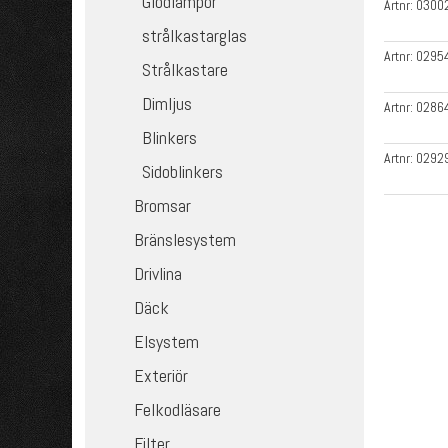
Glödlampor
Artnr:
0300
strålkastarglas
Artnr:
0295
Strålkastare
Dimljus
Artnr:
0286
Blinkers
Artnr:
0292
Sidoblinkers
Bromsar
Bränslesystem
Drivlina
Däck
Elsystem
Exteriör
Felkodläsare
Filter