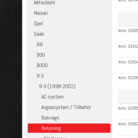
Artnr:
0878
Mitsubishi
Nissan
Opel
Artnr:
0260
Saab
99
Artnr:
0249
900
Artnr:
0260
9000
9-3
Artnr:
0230
9-3 (1998-2002)
AC-system
Avgassystem / Tillbehör
Artnr:
0295
Bakvagn
Artnr:
0268
Belysning