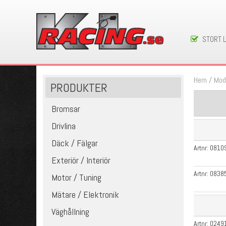
STORT 
Hem
/
Mod
PRODUKTER
Bromsar
Drivlina
Däck / Fälgar
Artnr:
0810
Exteriör / Interiör
Artnr:
0838
Motor / Tuning
Mätare / Elektronik
Väghållning
Artnr:
0249