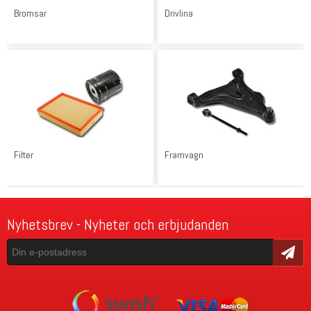
Bromsar
Drivlina
Filter
Framvagn
Nyhetsbrev - Nyheter och erbjudanden
Skicka