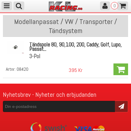
0
Modellanpassat / VW / Transporter /
Tändsystem
Tändspole 80, 90,100, 200, Caddy, Golf, Lupo,
Passat...
3-Pol
Artnr:
08420
395 Kr
Nyhetsbrev - Nyheter och erbjudanden
Skicka