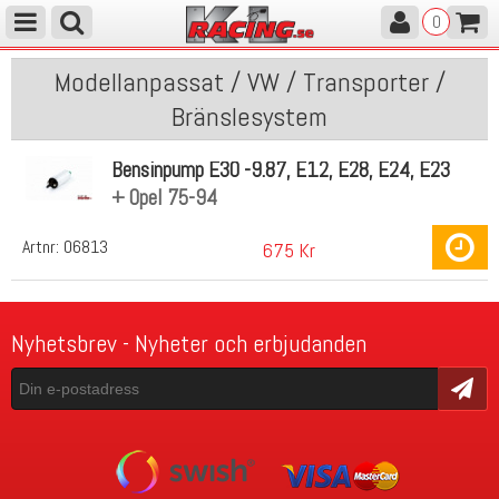
0
Modellanpassat / VW / Transporter /
Bränslesystem
Bensinpump E30 -9.87, E12, E28, E24, E23
+ Opel 75-94
Artnr:
06813
675 Kr
Nyhetsbrev - Nyheter och erbjudanden
Skicka