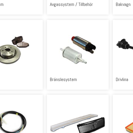
em
Avgassystem / Tillbehör
Bakvagn
Bränslesystem
Drivlina