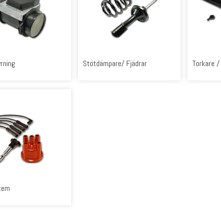
rning
Stötdämpare/ Fjädrar
Torkare /
tem