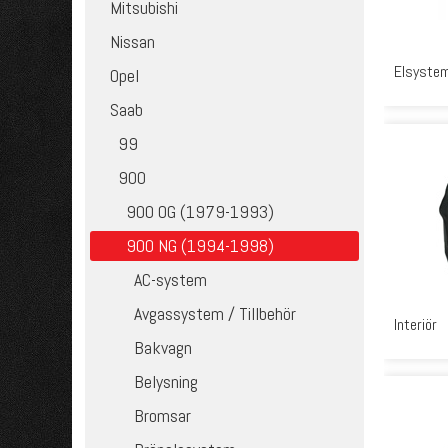
Mitsubishi
Nissan
Elsyste
Opel
Saab
99
900
900 OG (1979-1993)
900 NG (1994-1998)
AC-system
Avgassystem / Tillbehör
Interiör
Bakvagn
Belysning
Bromsar