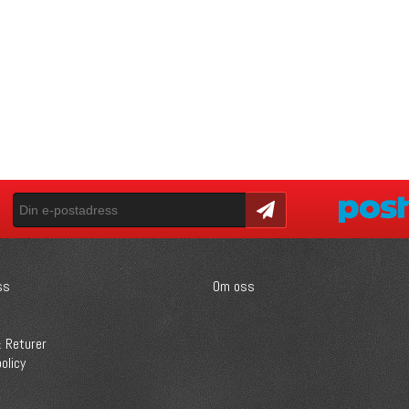
Skicka
ss
Om oss
 Returer
olicy