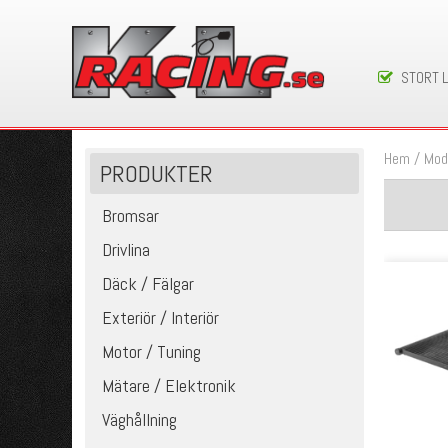
STORT 
Hem
/
Mod
PRODUKTER
Bromsar
Drivlina
Däck / Fälgar
Exteriör / Interiör
Motor / Tuning
Mätare / Elektronik
Väghållning