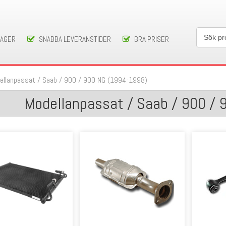
LAGER
SNABBA LEVERANSTIDER
BRA PRISER
ellanpassat
/
Saab
/
900
/
900 NG (1994-1998)
Modellanpassat / Saab / 900 /