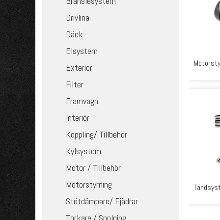
Bränslesystem
Drivlina
Däck
Elsystem
Motorsty
Exteriör
Filter
Framvagn
Interiör
Koppling/ Tillbehör
Kylsystem
Motor / Tillbehör
Motorstyrning
Tändsys
Stötdämpare/ Fjädrar
Torkare / Spolning