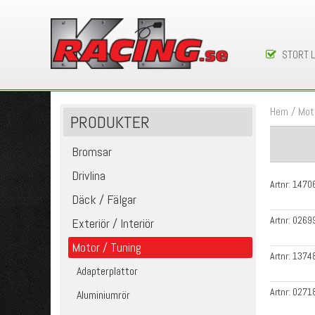
STORT 
Hem
/
Mot
PRODUKTER
Bromsar
Drivlina
Artnr:
1470
Däck / Fälgar
Artnr:
0269
Exteriör / Interiör
Motor / Tuning
Artnr:
1374
Adapterplattor
Artnr:
0271
Aluminiumrör