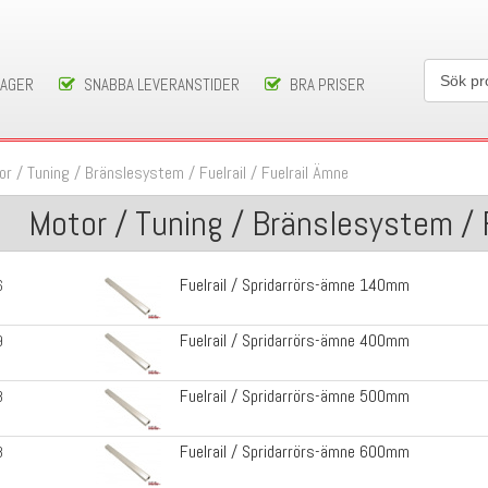
LAGER
SNABBA LEVERANSTIDER
BRA PRISER
or / Tuning
/
Bränslesystem
/
Fuelrail
/
Fuelrail Ämne
Motor / Tuning / Bränslesystem / F
Fuelrail / Spridarrörs-ämne 140mm
6
Fuelrail / Spridarrörs-ämne 400mm
9
Fuelrail / Spridarrörs-ämne 500mm
8
Fuelrail / Spridarrörs-ämne 600mm
8