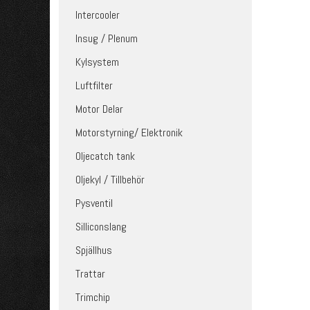
Intercooler
Insug / Plenum
Kylsystem
Luftfilter
Motor Delar
Motorstyrning/ Elektronik
Oljecatch tank
Oljekyl / Tillbehör
Pysventil
Silliconslang
Spjällhus
Trattar
Trimchip