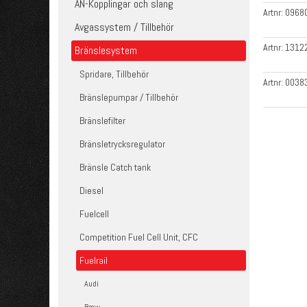
AN-Kopplingar och slang
Artnr:
0968
Avgassystem / Tillbehör
Artnr:
1312
Bränslesystem
Spridare, Tillbehör
Artnr:
0038
Bränslepumpar / Tillbehör
Bränslefilter
Bränsletrycksregulator
Bränsle Catch tank
Diesel
Fuelcell
Competition Fuel Cell Unit, CFC
Fuelrail
Audi