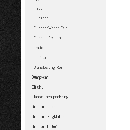
Insug
Tillbehör
Tillbehör Weber, Fajs
Tillbehör Dellorto
Trattar
Luftfilter
Bränsleslang, Rör
Dumpventil
Elfläkt
Flänsar och packningar
Grenrörsdelar
Grenrör ´SugMotor´
Grenrör 'Turbo'