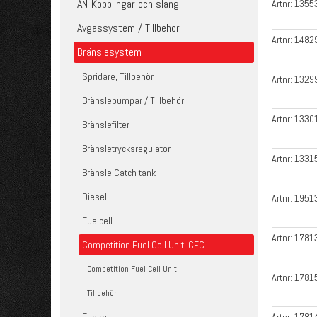
AN-Kopplingar och slang
Artnr:
1355
Avgassystem / Tillbehör
Artnr:
1482
Bränslesystem
Spridare, Tillbehör
Artnr:
1329
Bränslepumpar / Tillbehör
Artnr:
1330
Bränslefilter
Bränsletrycksregulator
Artnr:
1331
Bränsle Catch tank
Diesel
Artnr:
1951
Fuelcell
Artnr:
1781
Competition Fuel Cell Unit, CFC
Competition Fuel Cell Unit
Artnr:
1781
Tillbehör