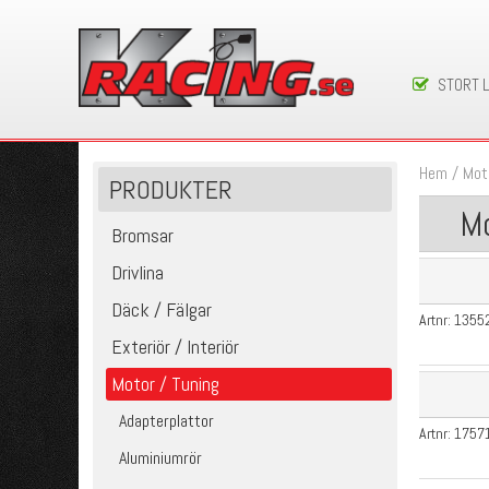
STORT 
Hem
/
Mot
PRODUKTER
Mo
Bromsar
Drivlina
Däck / Fälgar
Artnr:
1355
Exteriör / Interiör
Motor / Tuning
Adapterplattor
Artnr:
1757
Aluminiumrör