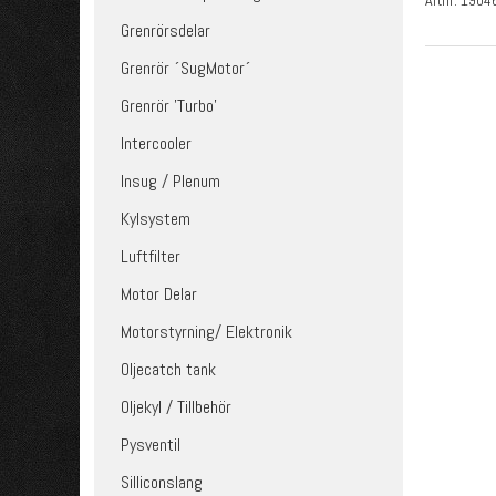
Artnr:
1904
Grenrörsdelar
Grenrör ´SugMotor´
Grenrör 'Turbo'
Intercooler
Insug / Plenum
Kylsystem
Luftfilter
Motor Delar
Motorstyrning/ Elektronik
Oljecatch tank
Oljekyl / Tillbehör
Pysventil
Silliconslang