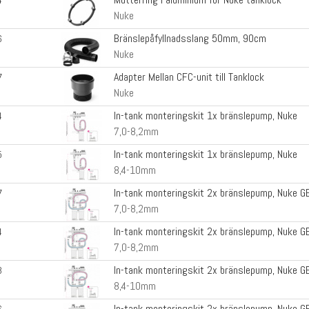
4
Nuke
Bränslepåfyllnadsslang 50mm, 90cm
6
Nuke
Adapter Mellan CFC-unit till Tanklock
7
Nuke
In-tank monteringskit 1x bränslepump, Nuke
4
7,0-8,2mm
In-tank monteringskit 1x bränslepump, Nuke
5
8,4-10mm
In-tank monteringskit 2x bränslepump, Nuke G
7
7,0-8,2mm
In-tank monteringskit 2x bränslepump, Nuke G
4
7,0-8,2mm
In-tank monteringskit 2x bränslepump, Nuke G
3
8,4-10mm
In-tank monteringskit 2x bränslepump, Nuke G