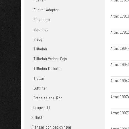
Fuelrail
Artnr:
1781
Fuelrail Adapter
Artnr:
1781
Förgasare
Spjällhus
Artnr:
1781
Insug
Artnr:
1904
Tillbehör
Tillbehör Weber, Fajs
Artnr:
1904
Tillbehör Dellorto
Trattar
Artnr:
1904
Luftfilter
Artnr:
1907
Bränsleslang, Rör
Dumpventil
Artnr:
1907
Elfläkt
Flänsar och packningar