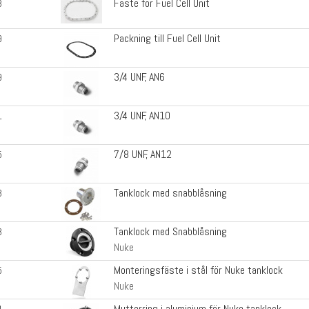
Fäste för Fuel Cell Unit
3
Packning till Fuel Cell Unit
9
3/4 UNF, AN6
9
3/4 UNF, AN10
1
7/8 UNF, AN12
5
Tanklock med snabblåsning
3
Tanklock med Snabblåsning
3
Nuke
Monteringsfäste i stål för Nuke tanklock
5
Nuke
Mutterring i aluminium för Nuke tanklock