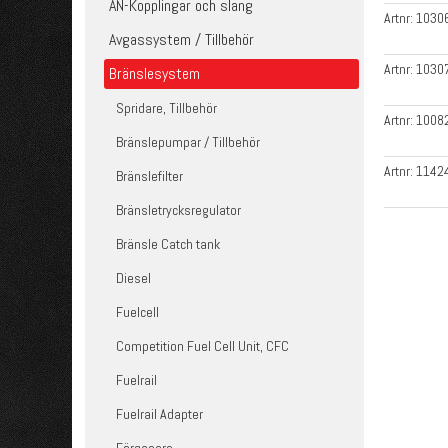
AN-Kopplingar och slang
Artnr:
1030
Avgassystem / Tillbehör
Artnr:
1030
Bränslesystem
Spridare, Tillbehör
Artnr:
1008
Bränslepumpar / Tillbehör
Artnr:
1142
Bränslefilter
Bränsletrycksregulator
Bränsle Catch tank
Diesel
Fuelcell
Competition Fuel Cell Unit, CFC
Fuelrail
Fuelrail Adapter