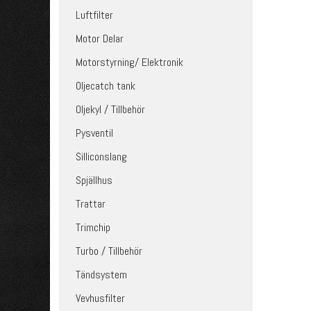
Luftfilter
Motor Delar
Motorstyrning/ Elektronik
Oljecatch tank
Oljekyl / Tillbehör
Pysventil
Silliconslang
Spjällhus
Trattar
Trimchip
Turbo / Tillbehör
Tändsystem
Vevhusfilter