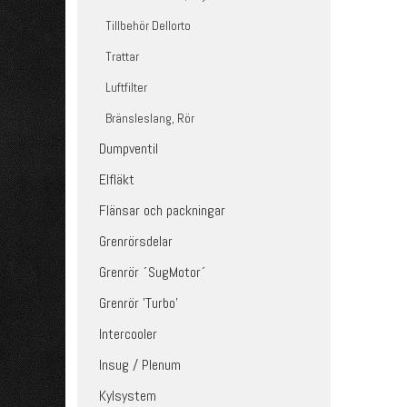
Tillbehör Dellorto
Trattar
Luftfilter
Bränsleslang, Rör
Dumpventil
Elfläkt
Flänsar och packningar
Grenrörsdelar
Grenrör ´SugMotor´
Grenrör 'Turbo'
Intercooler
Insug / Plenum
Kylsystem