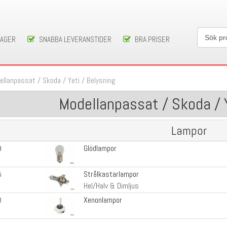
LAGER
SNABBA LEVERANSTIDER
BRA PRISER
ellanpassat
/
Skoda
/
Yeti
/
Belysning
Modellanpassat / Skoda / Y
Lampor
Glödlampor
9
Strålkastarlampor
5
Hel/Halv & Dimljus
Xenonlampor
3