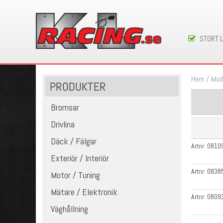
STORT 
Hem
/
Mod
PRODUKTER
Bromsar
Drivlina
Däck / Fälgar
Artnr:
0810
Exteriör / Interiör
Artnr:
0838
Motor / Tuning
Mätare / Elektronik
Artnr:
0809
Väghållning