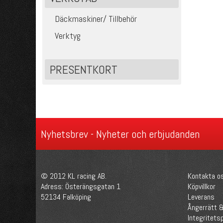
Däckmaskiner/ Tillbehör
Verktyg
PRESENTKORT
Nyhetsbrev - Nyheter och erbjudanden
© 2012 KL racing AB.
Kontakta o
Adress: Österängsgatan 1
Köpvillkor
52134 Falköping
Leverans
Ångerrätt &
Integritetsp