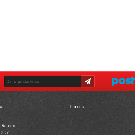
Skicka
ss
Om oss
 Returer
olicy