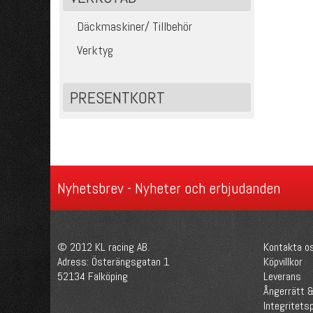
Däckmaskiner/ Tillbehör
Verktyg
PRESENTKORT
Nyhetsbrev - Nyheter och erbjudanden
© 2012 KL racing AB.
Kontakta o
Adress: Österängsgatan 1
Köpvillkor
52134 Falköping
Leverans
Ångerrätt &
Integritetsp