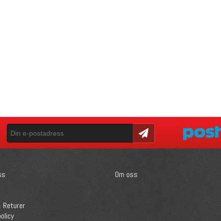
Skicka
ss
Om oss
 Returer
olicy