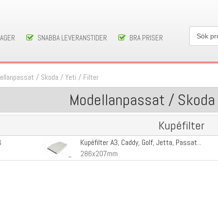
LAGER
SNABBA LEVERANSTIDER
BRA PRISER
ellanpassat
/
Skoda
/
Yeti
/
Filter
Modellanpassat / Skoda / 
Kupéfilter
Kupéfilter A3, Caddy, Golf, Jetta, Passat...
6
286x207mm