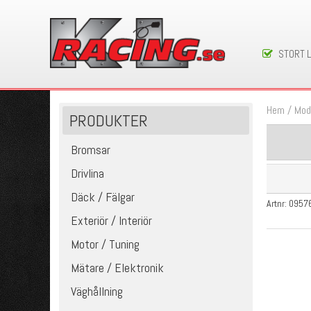
STORT 
Hem
/
Mod
PRODUKTER
Bromsar
Drivlina
Däck / Fälgar
Artnr:
0957
Exteriör / Interiör
Motor / Tuning
Mätare / Elektronik
Väghållning