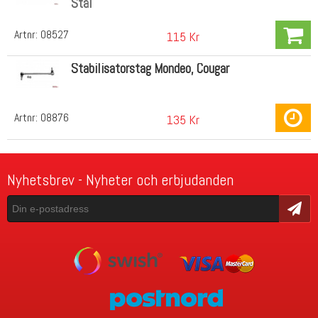
Stål
Artnr:
08527
115 Kr
Stabilisatorstag Mondeo, Cougar
Artnr:
08876
135 Kr
Nyhetsbrev - Nyheter och erbjudanden
Skicka