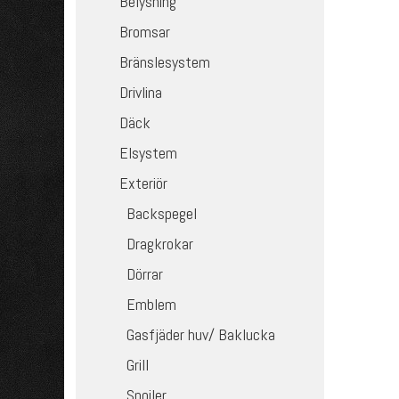
Belysning
Bromsar
Bränslesystem
Drivlina
Däck
Elsystem
Exteriör
Backspegel
Dragkrokar
Dörrar
Emblem
Gasfjäder huv/ Baklucka
Grill
Spoiler