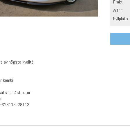
Frakt:
Artnr:
Hyllplats:
re av högsta kvalité
dr kombi
ats för 4st rutor
ko
9-S28113, 28113