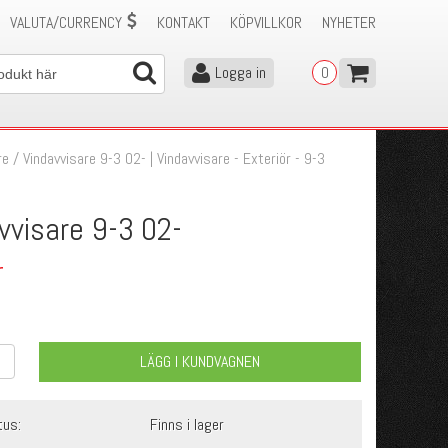
VALUTA/CURRENCY
KONTAKT
KÖPVILLKOR
NYHETER
Logga in
0
re
/
Vindavvisare 9-3 02- | Vindavvisare - Exteriör - 9-3
vvisare 9-3 02-
r
LÄGG I KUNDVAGNEN
tus:
Finns i lager