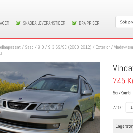
LAGER
SNABBA LEVERANSTIDER
BRA PRISER
ellanpassat
/
Saab
/
9-3
/
9-3 SS/SC (2003-2012)
/
Exteriör
/
Vindavvisa
00
Vinda
745
K
5dr/Kombi
Antal:
Lagersta