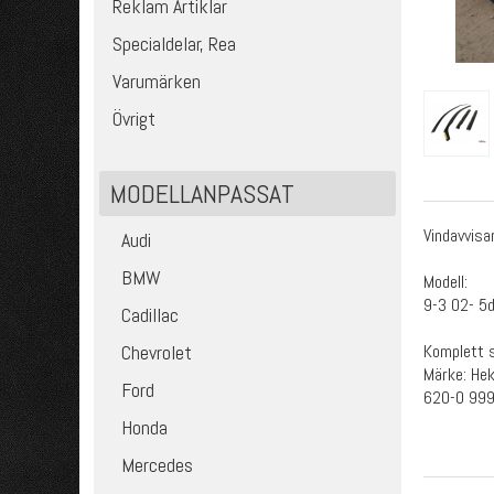
Reklam Artiklar
Specialdelar, Rea
Varumärken
Övrigt
MODELLANPASSAT
Vindavvisa
Audi
BMW
Modell:
9-3 02- 5
Cadillac
Komplett s
Chevrolet
Märke: He
Ford
620-0 99
Honda
Mercedes