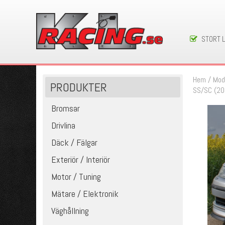
STORT 
Hem
/
Mod
PRODUKTER
SS/SC (2
Bromsar
Drivlina
Däck / Fälgar
Exteriör / Interiör
Motor / Tuning
Mätare / Elektronik
Väghållning