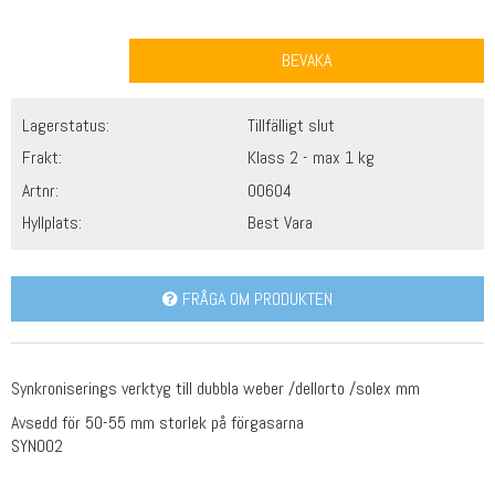
BEVAKA
Lagerstatus:
Tillfälligt slut
Frakt:
Klass 2 - max 1 kg
Artnr:
00604
Hyllplats:
Best Vara
FRÅGA OM PRODUKTEN
Synkroniserings verktyg till dubbla weber /dellorto /solex mm
Avsedd för 50-55 mm storlek på förgasarna
SYN002