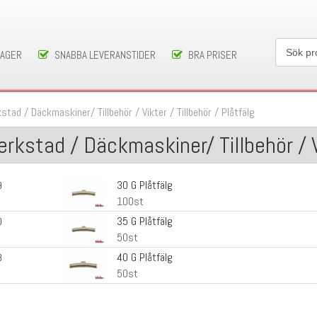
LAGER
SNABBA LEVERANSTIDER
BRA PRISER
kstad
/
Däckmaskiner/ Tillbehör
/
Vikter / Tillbehör
/
Plåtfälg
erkstad / Däckmaskiner/ Tillbehör / Vi
30 G Plåtfälg
9
100st
35 G Plåtfälg
0
50st
40 G Plåtfälg
8
50st