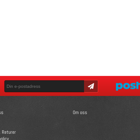
Skicka
ss
Om oss
 Returer
olicy