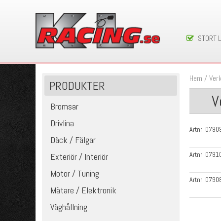
STORT 
Hem
/
Ver
PRODUKTER
V
Bromsar
Drivlina
Artnr:
0790
Däck / Fälgar
Artnr:
0791
Exteriör / Interiör
Motor / Tuning
Artnr:
0790
Mätare / Elektronik
Väghållning