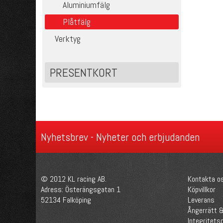
Aluminiumfälg
Plåtfälg
Verktyg
PRESENTKORT
Nyhetsbrev - Nyheter och erbjudanden
© 2012 KL racing AB.
Kontakta o
Adress: Österängsgatan 1
Köpvillkor
52134 Falköping
Leverans
Ångerrätt &
Integritetsp