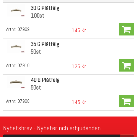
30 G Plåtfälg
100st
Artnr:
07909
145 Kr
35 G Plåtfälg
50st
Artnr:
07910
125 Kr
40 G Plåtfälg
50st
Artnr:
07908
145 Kr
Nyhetsbrev - Nyheter och erbjudanden