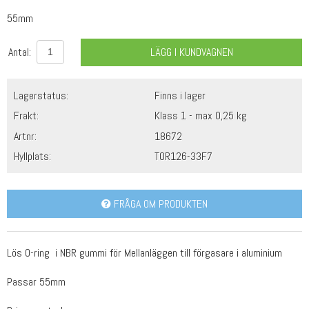
55mm
Antal:
LÄGG I KUNDVAGNEN
Lagerstatus:
Finns i lager
Frakt:
Klass 1 - max 0,25 kg
Artnr:
18672
Hyllplats:
TOR126-33F7
FRÅGA OM PRODUKTEN
Lös O-ring i NBR gummi för Mellanläggen till förgasare i aluminium
Passar 55mm