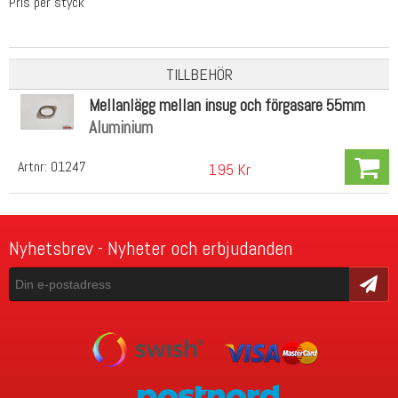
Pris per styck
TILLBEHÖR
Mellanlägg mellan insug och förgasare 55mm
Aluminium
Artnr:
01247
195 Kr
Nyhetsbrev - Nyheter och erbjudanden
Skicka