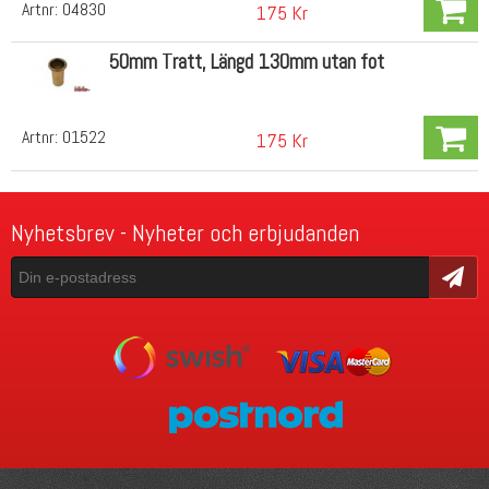
Artnr:
04830
175 Kr
50mm Tratt, Längd 130mm utan fot
Artnr:
01522
175 Kr
Nyhetsbrev - Nyheter och erbjudanden
Skicka