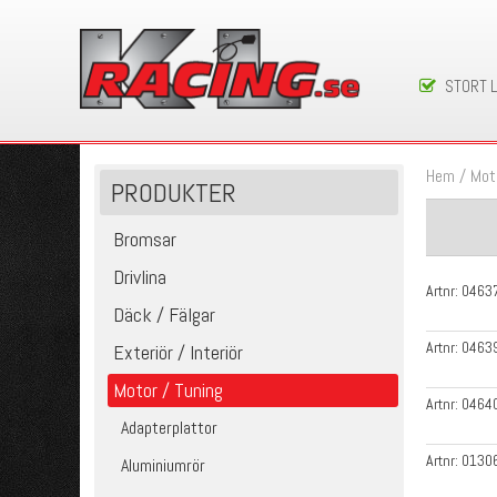
STORT 
Hem
/
Mot
PRODUKTER
Bromsar
Drivlina
Artnr:
0463
Däck / Fälgar
Artnr:
0463
Exteriör / Interiör
Motor / Tuning
Artnr:
0464
Adapterplattor
Artnr:
0130
Aluminiumrör