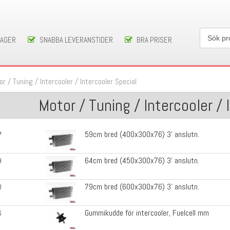
LAGER
SNABBA LEVERANSTIDER
BRA PRISER
or / Tuning
/
Intercooler
/
Intercooler Special
Motor / Tuning / Intercooler / 
59cm bred (400x300x76) 3' anslutn.
7
64cm bred (450x300x76) 3' anslutn.
9
79cm bred (600x300x76) 3' anslutn.
0
Gummikudde för intercooler, Fuelcell mm
6