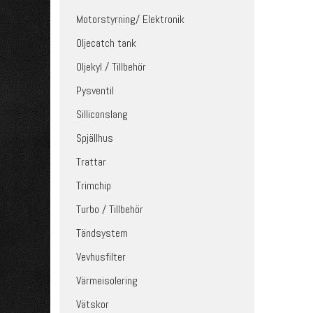
Motorstyrning/ Elektronik
Oljecatch tank
Oljekyl / Tillbehör
Pysventil
Silliconslang
Spjällhus
Trattar
Trimchip
Turbo / Tillbehör
Tändsystem
Vevhusfilter
Värmeisolering
Vätskor