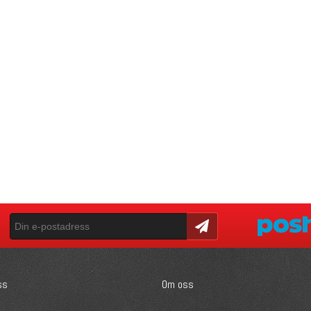
Skicka
ss
Om oss