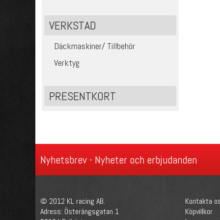
VERKSTAD
Däckmaskiner/ Tillbehör
Verktyg
PRESENTKORT
Nyhetsbrev - Nyheter och erbjudanden
© 2012 KL racing AB.
Kontakta o
Adress: Österängsgatan 1
Köpvillkor