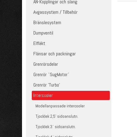
AN-Kopplingar och slang
Avgassystem / Tillbehör
Bränslesystem
Dumpventil
Elfläkt
Flänsar och packningar
Grenrörsdelar
Grenrör ´SugMotor´
Grenrör 'Turbo'
Intercooler
Modellanpassade intercooler
Tjocklek 2,5' sidoanslutn.
Tjocklek 3` sidoanslutn.