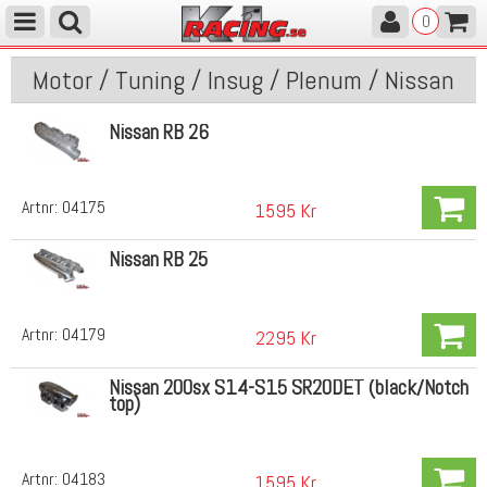
0
Motor / Tuning / Insug / Plenum / Nissan
Nissan RB 26
Artnr:
04175
1595 Kr
Nissan RB 25
Artnr:
04179
2295 Kr
Nissan 200sx S14-S15 SR20DET (black/Notch
top)
Artnr:
04183
1595 Kr