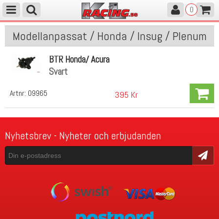
0
Modellanpassat / Honda / Insug / Plenum
BTR Honda/ Acura
Svart
Artnr:
09965
395 Kr
Nyhetsbrev - Nyheter och erbjudanden
Skicka