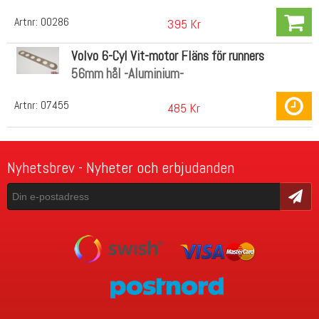
Artnr:
00286
395 Kr
Volvo 6-Cyl Vit-motor Fläns för runners
56mm hål -Aluminium-
Artnr:
07455
485 Kr
Nyhetsbrev - Nyheter och erbjudanden
Skicka