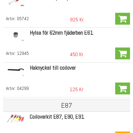
Artnr:
05742
925 Kr
Hylsa för 62mm fjäderben E61
Artnr:
12945
450 Kr
Haknyckel till coilover
Artnr:
04299
125 Kr
E87
Coiloverkit E87, E90, E91