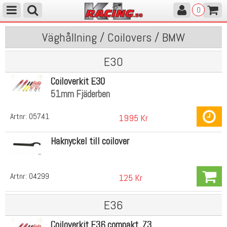
0
Väghållning / Coilovers / BMW
E30
Coiloverkit E30
51mm Fjäderben
Artnr:
05741
1995 Kr
Haknyckel till coilover
Artnr:
04299
125 Kr
E36
Coiloverkit E36 compakt, Z3