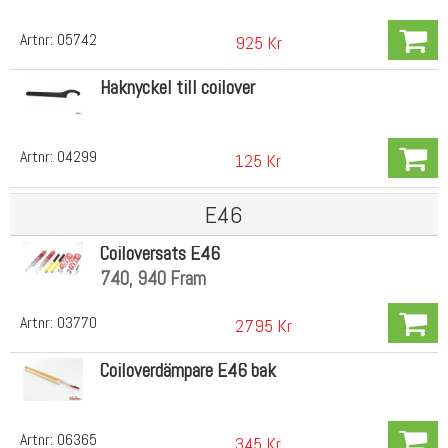
Artnr:
05742
925 Kr
Haknyckel till coilover
Artnr:
04299
125 Kr
E46
Coiloversats E46
740, 940 Fram
Artnr:
03770
2795 Kr
Coiloverdämpare E46 bak
Artnr:
06365
345 Kr