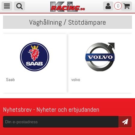
0
Väghållning / Stötdämpare
Saab
volvo
Nyhetsbrev - Nyheter och erbjudanden
Skicka