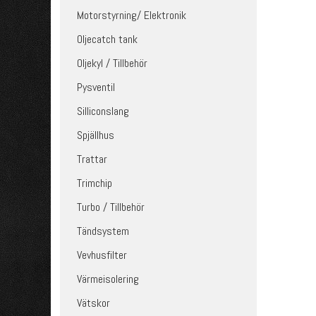
Motorstyrning/ Elektronik
Oljecatch tank
Oljekyl / Tillbehör
Pysventil
Silliconslang
Spjällhus
Trattar
Trimchip
Turbo / Tillbehör
Tändsystem
Vevhusfilter
Värmeisolering
Vätskor