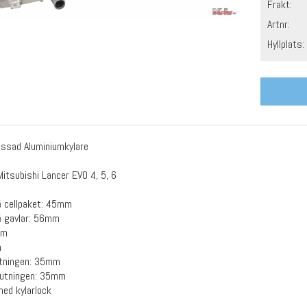
Frakt:
Artnr:
Hyllplats:
assad Aluminiumkylare
 Mitsubishi Lancer EVO 4, 5, 6
å cellpaket: 45mm
å gavlar: 56mm
cm
m
utningen: 35mm
lutningen: 35mm
ed kylarlock