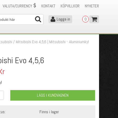
VALUTA/CURRENCY
KONTAKT
KÖPVILLKOR
NYHETER
Logga in
0
tsubishi
/
Mitsibishi Evo 4,5,6 | Mitsubishi - Aluminiumkyl
bishi Evo 4,5,6
Kr
yl
LÄGG I KUNDVAGNEN
tus:
Finns i lager