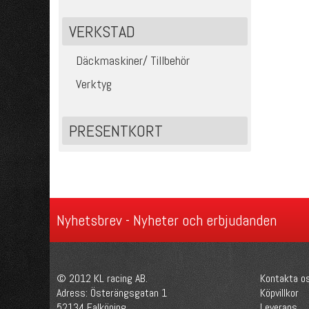
VERKSTAD
Däckmaskiner/ Tillbehör
Verktyg
PRESENTKORT
Nyhetsbrev - Nyheter och erbjudanden
© 2012 KL racing AB.
Kontakta o
Adress: Österängsgatan 1
Köpvillkor
52134 Falköping
Leverans