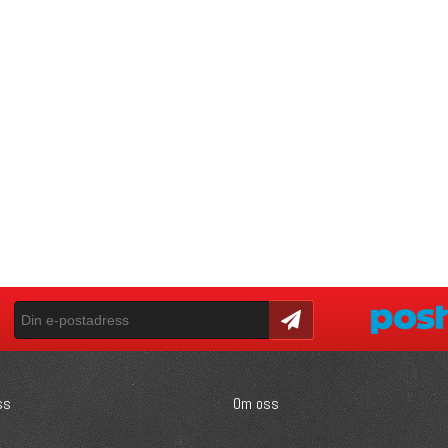
Skicka
ss
Om oss