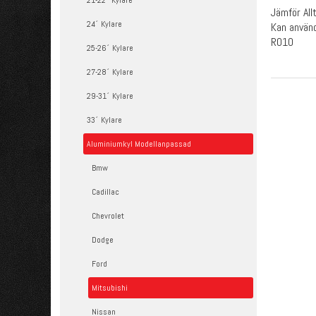
21-22´ Kylare
Jämför All
24´ Kylare
Kan använda
R010
25-26´ Kylare
27-28´ Kylare
29-31´ Kylare
33´ Kylare
Aluminiumkyl Modellanpassad
Bmw
Cadillac
Chevrolet
Dodge
Ford
Mitsubishi
Nissan