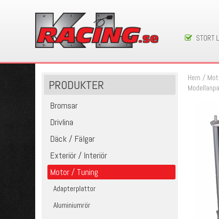
STORT 
Hem
/
Mot
PRODUKTER
Modellanp
Bromsar
Drivlina
Däck / Fälgar
Exteriör / Interiör
Motor / Tuning
Adapterplattor
Aluminiumrör