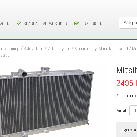
LAGER
SNABBA LEVERANSTIDER
BRA PRISER
or / Tuning
/
Kylsystem
/
Vattenkylare
/
Aluminiumkyl Modellanpassad
/
Mi
assad
Mitsi
2495
Aluminiumk
Antal:
Lagersta