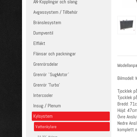
AN-Kopplingar och slang
Avgassystem / Tillbehör
Bränslesystem
Dumpventil
Elfläkt
Flänsar och packningar
Grenrörsdelar
Modellanp
Grenrör ´SugMotor´
Bilmodell:
Grenrör 'Turbo'
Tjocklek p
Intercooler
Tjocklek p
Bredd: 71
Insug / Plenum
Höjd: 47c
Kylsystem
Övre Ansl
Nedre Ans
Vattenkylare
komplett m